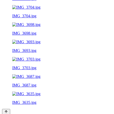
IMG_3704.jpg
IMG_3698.jpg
IMG_3693.jpg
IMG_3703.jpg
IMG_3687.jpg
IMG_3635.jpg