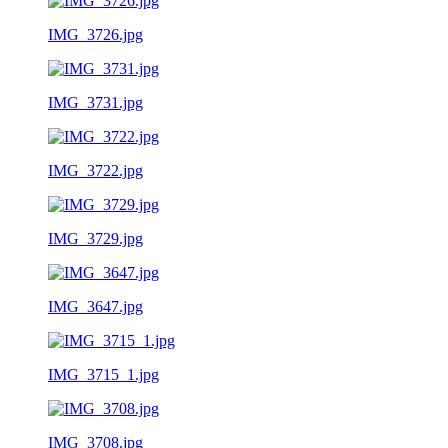
IMG_3726.jpg
IMG_3731.jpg
IMG_3722.jpg
IMG_3729.jpg
IMG_3647.jpg
IMG_3715_1.jpg
IMG_3708.jpg