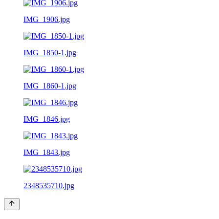
IMG_1906.jpg
IMG_1850-1.jpg
IMG_1860-1.jpg
IMG_1846.jpg
IMG_1843.jpg
2348535710.jpg