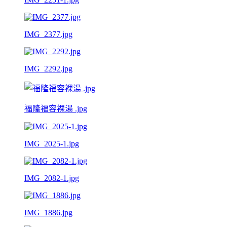
IMG_2377.jpg
IMG_2292.jpg
福隆福容裸湯 .jpg
IMG_2025-1.jpg
IMG_2082-1.jpg
IMG_1886.jpg