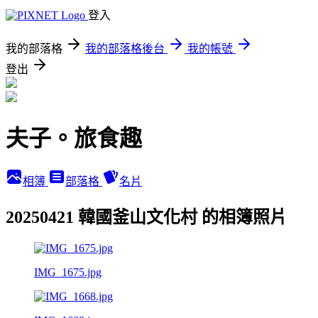
登入
我的部落格
我的部落格後台
我的帳號
登出
夫子。旅食趣
相簿
部落格
名片
20250421 韓國釜山文化村 的相簿照片
IMG_1675.jpg