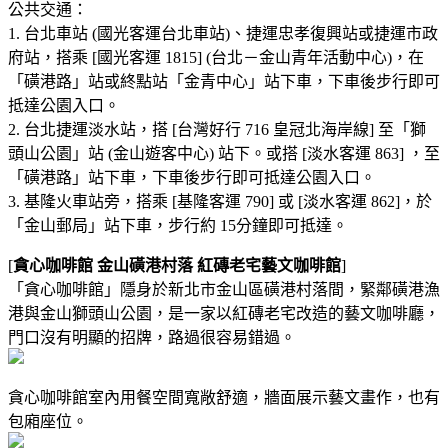
公共交通：
1. 台北車站 (國光客運台北車站)、捷運忠孝復興站或捷運市政
府站，搭乘 [國光客運 1815] (台北－金山青年活動中心)，在
「磺港路」站或終點站「金青中心」站下車，下車後步行即可
抵達公園入口。
2. 台北捷運淡水站，搭 [台灣好行 716 皇冠北海岸線] 至「獅
頭山公園」站 (金山遊客中心) 站下。或搭 [淡水客運 863] ，至
「磺港路」站下車，下車後步行即可抵達公園入口。
3. 基隆火車站旁，搭乘 [基隆客運 790] 或 [淡水客運 862]，於
「金山郵局」站下車，步行約 15分鐘即可抵達。
[
貪心咖啡館 金山磺港村落 紅磚老宅藝文咖啡館
]
「貪心咖啡館」隱身於新北市金山區磺港村落間，緊鄰磺港漁
港與金山獅頭山公園，是一家以紅磚老宅改造的藝文咖啡廳，
門口沒有明顯的招牌，路過很容易錯過。
貪心咖啡館室內用餐空間寬敞舒適，牆面展示藝文畫作，也有
包廂座位。