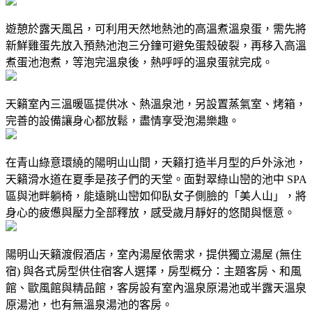
遊憩於露天風呂，可利用天然地熱池的高溫煮溫泉蛋，需先將
新鮮雞蛋先放入預熱池泡三分鐘可避免蛋殼破裂，再移入高溫
煮蛋池泡煮，等泡完溫泉後，熱呼呼的溫泉蛋就完成。
天籟室內三溫暖區提供冰、熱溫泉池，另設置蒸氣室、烤箱，
完善的設備讓身心都放鬆，盡情享受泡湯樂趣。
在青山綠意環繞的陽明山山間，天籟打造半月型的戶外泳池，
天籟滑水道在夏季是孩子們的天堂。面對翠綠山巒的池中 SPA
區與池畔躺椅，能遠眺山巒如仰臥女子側臉的「美人山」，將
身心的疲憊與壓力全部釋放，感受歲月靜好的悠閒與愜意。
陽明山天籟渡假酒店，室內湯屋依需求，提供獨立湯屋 (無住
宿) 與各式房型供住宿客人選擇，房型概分：主題客房、和風
館、歐風館與精品館，客房設有室內溫泉原湯池或半露天溫泉
原湯池，也有無溫泉湯池的客房。