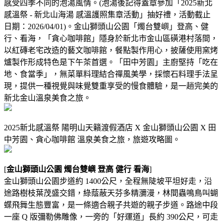
感受四季不同的泡湯風情。(泡湯後記得蓋章參加「2025新北
感溫祭 - 新北山海湯 感溫護照集章活動」抽好禮，活動截止
日期：2026/04/01)。金山獅頭山公園「燭台雙嶼」登高、健
行、看海，「貪心咖啡館」隱身於新北市金山區磺港村落間，
以紅磚老宅改造的藝文咖啡館，餐點製作用心，披薩使用窯烤
爐製作形成特色是下午茶首選。「田中芳園」主廚堅持「吃在
地、食當季」，無菜單料理結合禪風美學，採懷石料理手法呈
現，提供一種視覺與味覺雙重享受的慢食體驗，是一趟完美的
新北金山溫泉美食之旅。
2025新北感溫祭 陽明山天籟渡假酒店 X 金山獅頭山公園 X 田
中芳園、貪心咖啡館 溫泉美食之旅，旅遊攻略圖。
[
金山獅頭山公園 燭台雙嶼 登高 健行 看海
]
金山獅頭山公園步道約 1400公尺，全程無陡坡平坦好走，沿
途路樹枝葉茂盛交錯，綠蔭蔽天芬多精瀰漫，林間蟲鳴鳥叫蝴
蝶飛舞生態豐富，是一條適合親子共遊的親子步道。路途中段
一座 Q 版彌勒佛雕像，一旁的「好運道」長約 390公尺，可走