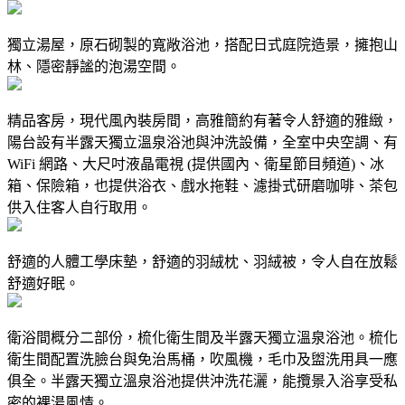
獨立湯屋，原石砌製的寬敞浴池，搭配日式庭院造景，擁抱山
林、隱密靜謐的泡湯空間。
精品客房，現代風內裝房間，高雅簡約有著令人舒適的雅緻，
陽台設有半露天獨立溫泉浴池與沖洗設備，全室中央空調、有
WiFi 網路、大尺吋液晶電視 (提供國內、衛星節目頻道)、冰
箱、保險箱，也提供浴衣、戲水拖鞋、濾掛式研磨咖啡、茶包
供入住客人自行取用。
舒適的人體工學床墊，舒適的羽絨枕、羽絨被，令人自在放鬆
舒適好眠。
衛浴間概分二部份，梳化衛生間及半露天獨立溫泉浴池。梳化
衛生間配置洗臉台與免治馬桶，吹風機，毛巾及盥洗用具一應
俱全。半露天獨立溫泉浴池提供沖洗花灑，能攬景入浴享受私
密的裸湯風情。