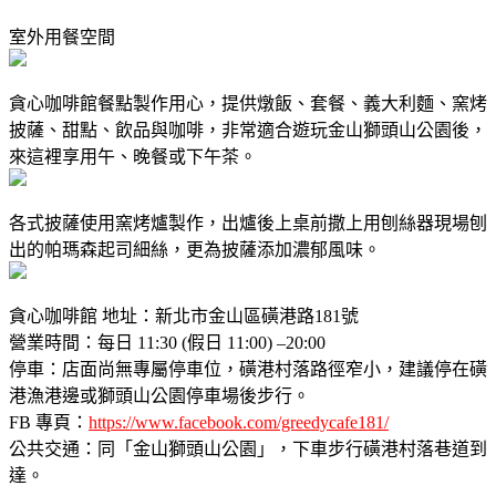
室外用餐空間
貪心咖啡館餐點製作用心，提供燉飯、套餐、義大利麵、窯烤
披薩、甜點、飲品與咖啡，非常適合遊玩金山獅頭山公園後，
來這裡享用午、晚餐或下午茶。
各式披薩使用窯烤爐製作，出爐後上桌前撒上用刨絲器現場刨
出的帕瑪森起司細絲，更為披薩添加濃郁風味。
貪心咖啡館 地址：新北市金山區磺港路181號
營業時間：每日 11:30 (假日 11:00) –20:00
停車：店面尚無專屬停車位，磺港村落路徑窄小，建議停在磺
港漁港邊或獅頭山公園停車場後步行。
FB 專頁：
https://www.facebook.com/greedycafe181/
公共交通：同「金山獅頭山公園」，下車步行磺港村落巷道到
達。