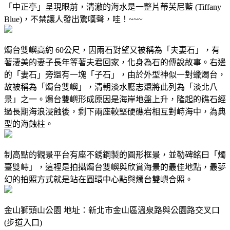
「中正亭」呈現眼前，清澈的海水是一整片蒂芙尼藍 (Tiffany
Blue)，不禁讓人發出驚嘆聲，哇！~~~
燭台雙嶼高約 60公尺，因兩石對望又被稱為「夫妻石」，有
著淒美的妻子長年等著夫君回家，化身為石的傳說故事。右邊
的「妻石」旁還有一塊「子石」，由於外型神似一對蠟燭台，
故被稱為「燭台雙嶼」，清朝淡水廳志還將此列為「淡北八
景」之一。燭台雙嶼形成原因是海岸地盤上升，隆起的礁石經
過長期海浪浸蝕後，剩下兩座較堅硬礁岩相互對峙海中，為典
型的海蝕柱。
制高點的觀景平台有座不銹鋼製的圓形框景，並勒碑銘曰「燭
臺雙峙」，這裡是拍攝燭台雙嶼與欣賞海景的最佳地點，最夢
幻的拍照方式就是站在圓環中心點與燭台雙嶼合照。
金山獅頭山公園 地址：新北市金山區溫泉路與公園路交叉口
(步道入口)