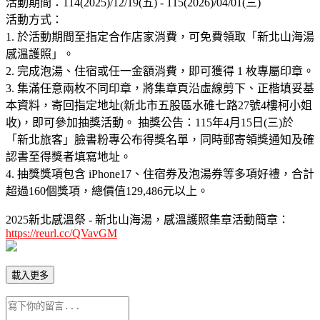
活動期間：114(2025)/12/19(五) - 115(2026)/04/01(三)
活動方式：
1. 於活動期間至指定合作店家消費，可免費領取「新北山海湯
感溫護照」。
2. 完成泡湯、住宿或任一金額消費，即可獲得 1 枚專屬印章。
3. 集滿任意兩枚不同印章，將集章頁沿虛線剪下、正楷填妥基
本資料，寄回指定地址(新北市五股區水碓七路27號4樓柯小姐
收)，即可參加抽獎活動。 抽獎公告：115年4月15日(三)於
「新北旅客」臉書粉專公布得獎名單，同時郵寄領獎通知及確
認書至得獎者填寫地址。
4. 抽獎獎項包含 iPhone17、住宿券及泡湯券等多項好禮，合計
超過160個獎項，總價值129,486元以上。
2025新北感溫祭 - 新北山海湯，感溫護照集章活動簡章：
https://reurl.cc/QVavGM
載入更多