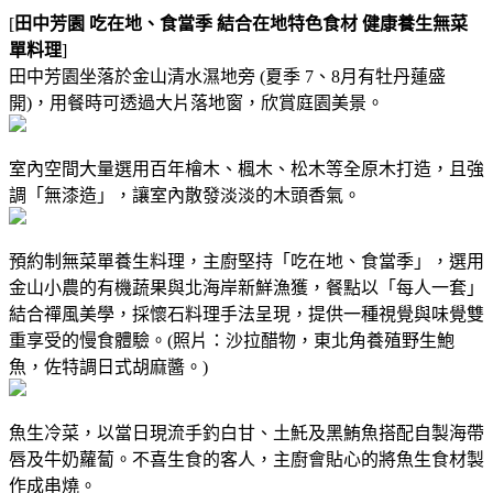
[
田中芳園 吃在地、食當季 結合在地特色食材 健康養生無菜
單料理
]
田中芳園坐落於金山清水濕地旁 (夏季 7、8月有牡丹蓮盛
開)，用餐時可透過大片落地窗，欣賞庭園美景。
室內空間大量選用百年檜木、楓木、松木等全原木打造，且強
調「無漆造」，讓室內散發淡淡的木頭香氣。
預約制無菜單養生料理，主廚堅持「吃在地、食當季」，選用
金山小農的有機蔬果與北海岸新鮮漁獲，餐點以「每人一套」
結合禪風美學，採懷石料理手法呈現，提供一種視覺與味覺雙
重享受的慢食體驗。(照片：沙拉醋物，東北角養殖野生鮑
魚，佐特調日式胡麻醬。)
魚生冷菜，以當日現流手釣白甘、土魠及黑鮪魚搭配自製海帶
唇及牛奶蘿蔔。不喜生食的客人，主廚會貼心的將魚生食材製
作成串燒。