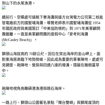
到山下的水尾漁港。
續前行，空曠處可遠眺下寮海灘與遠方台灣電力公司第二核能
發電廠前方的國聖埔海灘，導覽老師表示國聖埔海灘從 1954
年國民政府與美國簽訂「中美協防條約」到 1971年美軍顧問
團撤離，一直是美軍顧問團的度假中心「麥考利海灘
(McCauley Beach)」。
獅頭山海拔高約 70餘公尺，因位在突出海岸的金山岬上，面
對東海居高臨下地勢險峻，因此成為重要的軍事陣地，處處可
見碉堡、砲陣地、營房與四通八達的壕溝，隱蔽在雜樹蔓草
中。
砲陣地視角鳥瞰磺港漁港與跳石海岸。
一路上行，獅頭山公園著名景點「燭台雙嶼」與獅尾崖頂的