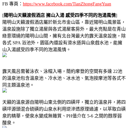
FB 專頁：
https://www.facebook.com/TianZhongFangYuan
[
陽明山天籟渡假酒店 擁山入湯 感受四季不同的泡湯風情
]
陽明山天籟渡假酒店屬於新北市金山區，靠近陽明山風景區，
溫泉設施除了獨立湯屋與各式湯屋客房外，最大亮點是在青山
綠意環繞的陽明山山間，擁有北台灣最大的露天溫泉設施，除
各式 SPA 浴池外，園區內還設有滑水道與山泉戲水池，能擁
山入湯感受四季不同的泡湯風情。
露天風呂需著泳衣、泳帽入場，簡約摩登的空間有多達 22池
的溫泉池包含溫泉池、冷水池、冰水池、氣泡按摩池等各式不
同主題溫泉池。
天籟的溫泉源自陽明山東北側的四磺坪，獨立的溫泉井，將四
磺坪源頭混合硫磺的山泉水利用逆滲透原理過濾，以萃取白磺
泉的精華，使泉水變成無雜質、PH值介在 5-6 之間的醇厚弱
酸泉。