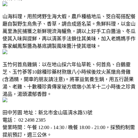
山海料理，用煎烤野生海大蝦，農戶種植地瓜、筊白筍搭配餐
廳自製野生烏魚子、香草，調合成道名菜。魚鮮料理，以金山
萬里漁民捕獲之新鮮現流海鱺魚，調以上好手工白醬油、冬瓜
使其入味與提鮮，再以清蒸手法鎖住其美味，加入老媽媽手作
客家鹹鳳梨醬為基底調製風味醬汁使其增味。
玉竹何首烏雞鍋：以在地山採六年仙草乾、何首烏、白鶴靈
芝、玉竹蔘等10餘種珍藥材熬燉八小時候後炆火蒸燉烏骨雞
(含酒精，開車的朋友請注意)。將軍益氣養生鍋，用五行蔬果
湯、老雞、十數種珍貴傳家祕方煨燉小羔羊十二小時後之珍貴
湯品，湯頭濃郁香醇。
田中芳園 地址：新北市金山區清水路53號
電話： 02 2498 2385
營業時間：午餐 12:00 - 14:30 / 晚餐 18:00 - 21:00，採預約制需
提前預訂，週三公休。