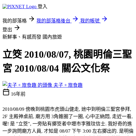
登入
我的部落格
我的部落格後台
我的帳號
登出
新鮮事、有感而發
國內旅遊
立筊 2010/08/07, 桃園明倫三聖
宮 2010/08/04 關公文化祭
夫子。旅食趣
16年前
2010/08/09 傍晚到桃園市虎頭山健走, 途中到明倫三聖宮參拜,
2F 主殿神桌前, 廟方用 3角錐圈了一圈, 心中正納悶, 走近一看,
喔! 是 "立筊", 一旁貼有擲筊者中壢市李雅玟信士. 我好奇的進
一步詢問廟方人員, 才知是 08/07 下午 3:00 左右擲出的. 是明倫