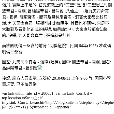
張飛, 實際上不是的. 首先道教上的 "三聖" 是指 "三聖恩主", 關
聖帝君 - 關羽, 呂純陽帝君 - 呂洞賓 (八仙之一) 及九天司命真
君 - 張禪. 關聖帝君 - 關羽及呂純陽帝君 - 洞賓大家都比較認
識, 九天司命真君 - 張禪可能比較陌生, 其實也不陌生, 只是不
常聽到及看到他正式的稱號, 如果講灶神, 大家應該都會知道
的. 沒錯; 九天司命真君 - 張禪就是灶神.
而桃園明倫三聖宮的前身 "明倫道院", 民國 64年(1975) 才改稱
明倫三聖宮.
圖左: 九天司命真君 - 張禪 (灶神), 圖中: 關聖帝君 - 關羽, 圖右:
呂純陽帝君 - 呂洞賓
後記: 廟方人員表示, 立筊於 2010/08/11 上午 9:00 許, 因國小學
童玩耍, 已不慎弄倒.
var linkwithin_site_id = 280631; var myLink_CurrUrl =
top.location.toString() ; if
(myLink_CurrUrl.search(/^http:\/\/blog.xuite.net\/stephen_cyk\/stephe
|\?.+)$/) == -1) { $('#content_all').append("