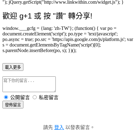
"); jQuery.getScript("http://www.linkwithin.com/widget.js"); }
歡迎 g+1 或 按 "讚" 轉分享!
window.___gcfg = {lang: 'zh-TW'}; (function() { var po =
document.createElement('script'); po.type = 'text/javascript';
po.async = true; po.src = 'https://apis.google.com/js/platform.js'; var
s = document.getElementsByTagName('script')[0];
s.parentNode.insertBefore(po, s); })();
載入更多
公開留言
私密留言
發佈留言
請先
登入
以發表留言。