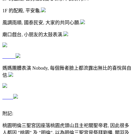
1F 的配殿, 平安龜.
風調雨順, 國泰民安, 大家的共同心願.
廟口戲台, 小朋友的太鼓表演.
媽媽團體表演 Nobody, 每個舞者臉上都流露出無比的喜悅與自
信.
附記:
桃園明倫三聖宮因座落桃園虎頭山且主祀關聖帝君, 因此很多
人都因 "桃園" 及 "明倫", 以為明倫三聖宮是祭拜劉備, 關羽及