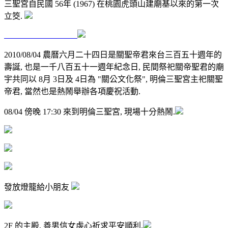
三聖宮自民國 56年 (1967) 在桃園虎頭山建廟基以來的第一次
立筊.
2010/08/04 農曆六月二十四日是關聖帝君來台三百五十週年的
壽誕, 也是一千八百五十一週年紀念日, 民間祭祀關帝聖君的廟
宇共同以 8月 3日及 4日為 "關公文化祭", 明倫三聖宮主祀關聖
帝君, 當然也是熱鬧舉辦各項慶祝活動.
08/04 傍晚 17:30 來到
明倫三聖宮, 現場十分熱鬧
.
發放燈籠給小朋友
2F 的主殿, 善男信女虔心祈求平安順利.