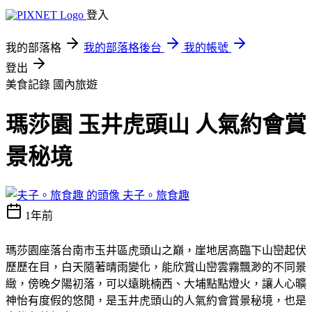
登入
我的部落格
我的部落格後台
我的帳號
登出
美食記錄
國內旅遊
瑪莎園 玉井虎頭山 人氣約會賞
景秘境
夫子。旅食趣
1年前
瑪莎園座落台南市玉井區虎頭山之巔，崖地居高臨下山巒起伏
歷歷在目，白天隨著晴雨變化，能欣賞山巒雲霧飄渺的不同景
緻，傍晚夕陽初落，可以遠眺楠西、大埔點點燈火，讓人心曠
神怡有度假的悠閒，是玉井虎頭山的人氣約會賞景秘境，也是