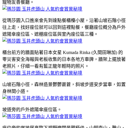
寵物友善餐廳。
從瑪莎園入口進來會先到達點餐櫃檯小屋，沿著山坡石階小徑
往上走，找好座位就可以回到這裡點餐，餐廳座位概分為戶外
遮陽傘座位區、遮棚座位區與室內座位區三種。
櫃台前方的牆面貼著日本女星 Kumada Rinka (久間田琳加) 的
零災害安全海報與老板收集的日本各地方車牌，牆架上擺放著
老照片，仔細一看有藍正龍年輕時的照片。
山坡石階小徑，森林造景鬱鬱蒼蒼，斜坡步道安步當車，如置
身林間小道。
坡道旁的戶外遮陽傘座位區。
座位旁的崖地居高臨下視野遼闊景觀極佳，山腳南山、難山、