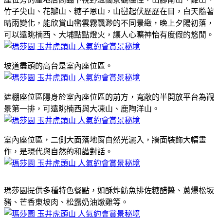
竹子尖山、花瓣山、糖子恩山，山巒起伏歷歷在目，白天隨著
晴雨變化，能欣賞山巒雲霧飄渺的不同景緻，晚上夕陽初落，
可以遠眺楠西、大埔點點燈火，讓人心曠神怡有度假的悠閒。
坡道盡頭的高台是室內座位區。
遮棚座位區隱身於室內座位區的前方，寬敞的半開放平台為觀
景第一排，可遠眺楠西與大凍山、鹿陶洋山。
室內座位區，二側大面落地窗自然光灑入，牆面裝飾大幅畫
作，是現代與自然的和諧對話。
瑪莎園提供多種特色餐點，如酥炸魴魚排佐糖醋醬、蔥爆松坂
豬、芒香東坡肉、松露奶油燉雞等。