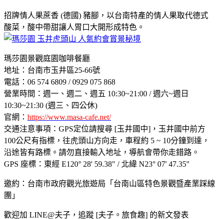
招牌情人果蔗香 (德國) 豬腳，以台南特產的情人果取代德式
酸菜，酸中帶甜讓人胃口大開形成特色。
瑪莎園景觀庭園咖啡餐廳
地址：台南市玉井區25-66號
電話：06 574 6809 / 0929 075 868
營業時間：週一、週二、週五 10:30~21:00 / 週六~週日
10:30~21:30 (週三、四公休)
官網：
https://www.masa-cafe.net/
交通注意事項：GPS定位請搜尋 [玉井國中]，玉井國中前方
100公尺有指標，往虎頭山方向走，車程約 5 ~ 10分鐘到達，
沿途皆有路標。請勿直接輸入地址，導航會帶你走錯路。
GPS 座標：東經 E120° 28' 59.38" / 北緯 N23° 07' 47.35"
邀約：台南市政府觀光旅遊局「台南山區特色景觀暨產業踩線
團」
歡迎加 LINE@夫子，追蹤 [夫子。旅食趣] 的新文發表